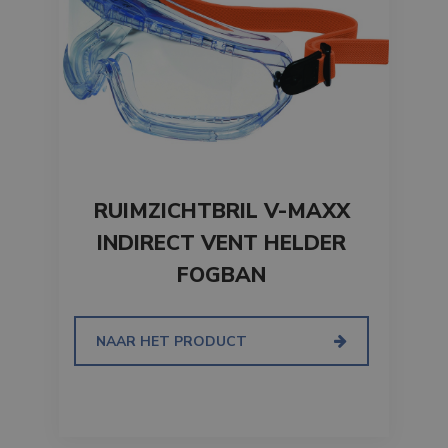
Google
Privacy Policy
li_gc
6 maanden
LinkedIn
Corporation
.linkedin.com
CookieScriptConsent
1 maand
CookieScript
RUIMZICHTBRIL V-MAXX
www.branson.be
INDIRECT VENT HELDER
FOGBAN
NAAR HET PRODUCT
csrftoken
.branson
Sessie