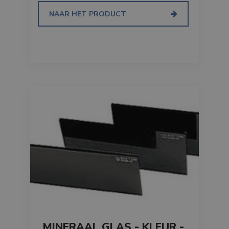
unieke
identiteitsnum
NAAR HET PRODUCT
bevat van het
account of de
website waaro
het betrekking
heeft. Het is ee
variatie op de _
cookie die word
gebruikt om de
hoeveelheid
gegevens die
Google registre
op websites me
veel verkeer te
beperken.
_ga_3PDCHHPH59
.branson.be
1 jaar 1
maand
MINERAAL GLAS - KLEUR -