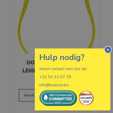
OORBEUGEL HOWARD
Neem contact met ons op!
LEIGHT QB1HYG BANDED
+32 54 33 07 78
EARPLUG
info@branson.be
NAAR HET PRODUCT