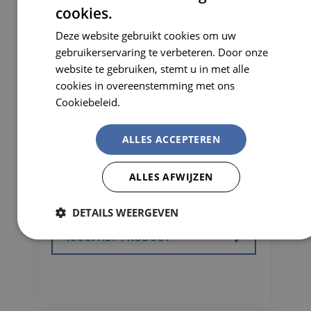
cookies.
DUTCH
Deze website gebruikt cookies om uw
FRENCH
gebruikerservaring te verbeteren. Door onze
website te gebruiken, stemt u in met alle
cookies in overeenstemming met ons
Cookiebeleid.
Lees verder
ALLES ACCEPTEREN
OORKAP HOWARD LEIGHT
ALLES AFWIJZEN
CLARITY C2 MUFF
DETAILS WEERGEVEN
NAAR HET PRODUCT
Strikt
Prestatie
Targeting
noodzakelijk
Functioneel
Niet-geclassificeerd