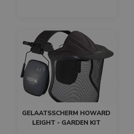
VISITOR_PRIVACY_METADATA
6 maanden
YouTube
.youtube.com
Google Privacy
Policy
li_gc
6 maanden
LinkedIn
Corporation
.linkedin.com
CookieScriptConsent
1 maand
CookieScript
www.branson.be
GELAATSSCHERM HOWARD
LEIGHT - GARDEN KIT