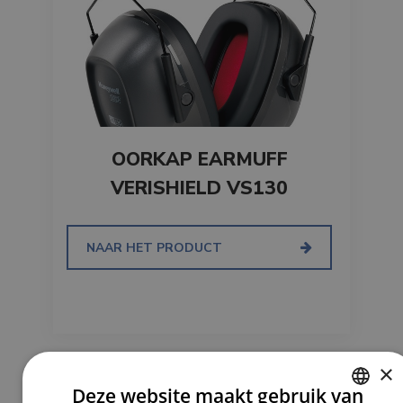
OORKAP EARMUFF
VERISHIELD VS130
NAAR HET PRODUCT
×
Deze website maakt gebruik van