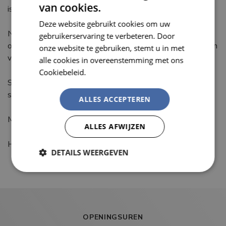
van cookies.
is mogelijk.
DUTCH
Deze website gebruikt cookies om uw
FRENCH
Niet dringende orders worden bij voorkeur verstuurd via
gebruikerservaring te verbeteren. Door
onze transporteur of kunnen ook buiten klaar gezet worden
onze website te gebruiken, stemt u in met
voor afhaling.
alle cookies in overeenstemming met ons
Cookiebeleid.
Lees verder
Samen met jullie hopend op een snelle verbetering van de
situatie,
ALLES ACCEPTEREN
Met vriendelijke groeten,
ALLES AFWIJZEN
Het Branson Team
DETAILS WEERGEVEN
Strikt
Prestatie
Targeting
noodzakelijk
OPENINGSUREN
Functioneel
Niet-