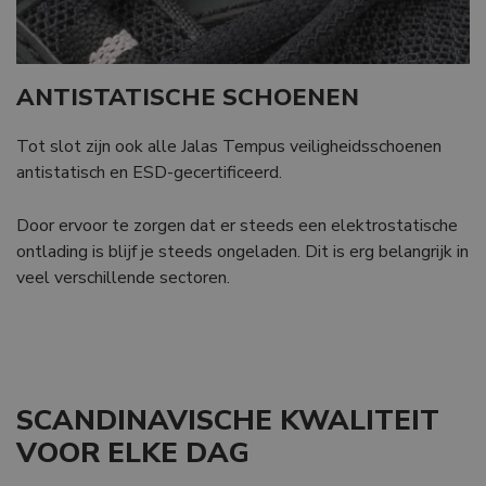
ANTISTATISCHE SCHOENEN
Strikt noodzakelijk
Prestatie
Targeting
Tot slot zijn ook alle Jalas Tempus veiligheidsschoenen
Functioneel
Niet-geclassificeerd
antistatisch en ESD-gecertificeerd.
Strikt noodzakelijke cookies maken de
kernfunctionaliteiten van de website mogelijk, zoals
Door ervoor te zorgen dat er steeds een elektrostatische
gebruikersaanmelding en accountbeheer. De
website kan niet goed worden gebruikt zonder de
ontlading is blijf je steeds ongeladen. Dit is erg belangrijk in
strikt noodzakelijke cookies.
veel verschillende sectoren.
Aanbieder /
Naam
Vervaldatum
Domein
django_language
.branson
1 maand
SCANDINAVISCHE KWALITEIT
VOOR ELKE DAG
VISITOR_PRIVACY_METADATA
6 maanden
YouTube
.youtube.com