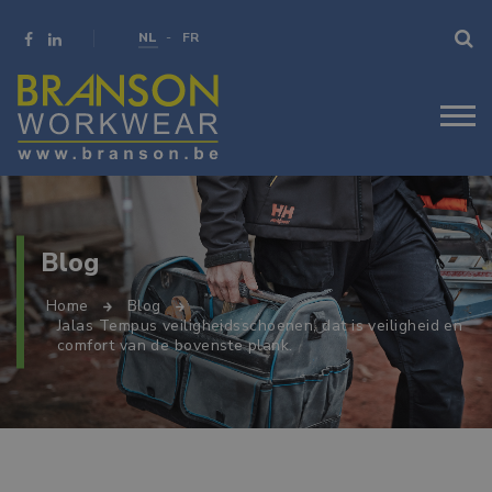
NL
FR
Blog
Home
Blog
Jalas Tempus veiligheidsschoenen, dat is veiligheid en
comfort van de bovenste plank.