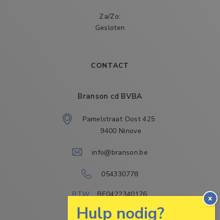
Za/Zo:
Gesloten
CONTACT
Branson cd BVBA
Pamelstraat Oost 425 
 9400 Ninove
info@branson.be
054330778
BTW
BE0422340176