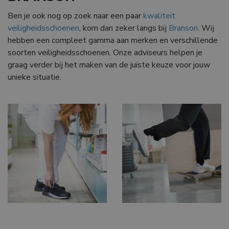
Ben je ook nog op zoek naar een paar
kwaliteit
veiligheidsschoenen
, kom dan zeker langs bij
Branson
. Wij
hebben een compleet gamma aan merken en verschillende
soorten veiligheidsschoenen. Onze adviseurs helpen je
graag verder bij het maken van de juiste keuze voor jouw
unieke situatie.
Aanbieder /
Naam
Vervaldatum
Omschrijving
Aanbieder /
Domein
Naam
Vervaldatum
Omschrijving
Domein
__Secure-
.youtube.com
6 maanden
ROLLOUT_TOKEN
_ga
1 jaar 1
Deze cookiena
Google LLC
Aanbieder /
Naam
Vervaldatum
Omschrijvi
maand
is gekoppeld a
.branson.be
Domein
Google Univers
Analytics - wat
bcookie
1 jaar
Dit is een 
Microsoft
belangrijke upd
MSN 1st pa
Corporation
is van de meer
voor het d
.linkedin.com
algemeen
inhoud van
gebruikte
website via
analyseservice 
media.
Google. Deze
cookie wordt
lidc
1 dag
Dit is een 
Microsoft
gebruikt om un
MSN 1st pa
Corporation
gebruikers te
die zorgt v
.linkedin.com
onderscheiden