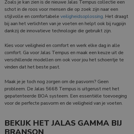
Zoals je kan zien is de nieuwe Jalas Tempus collectie een
schot in de roos voor mensen die op zoek zijn naar een
stijlvolle en comfortabele
veiligheidsoplossing
. Het draagt
bij aan het verlichten van je voeten en helpt ook bij rugpijn
dankzij de innovatieve technologie die gebruikt zijn.
Google
Privacy Policy
Kies voor veiligheid en comfort en werk elke dag in alle
comfort. Ga voor Jalas Tempus en maak een keuze uit de
verschillende modellen om ook voor jou het schoentje te
li_gc
6 maanden
LinkedIn
vinden dat het beste past.
Corporation
.linkedin.com
Maak je je toch nog zorgen om de pasvorm? Geen
probleem. De Jalas 5668 Tempus is uitgerust met het
CookieScriptConsent
1 maand
CookieScript
www.branson.be
gepatenteerde BOA systeem. Een essentiële toevoeging
voor de perfecte pasvorm en de veiligheid van je voeten.
BEKIJK HET JALAS GAMMA BIJ
BRANSON
csrftoken
.branson
Sessie