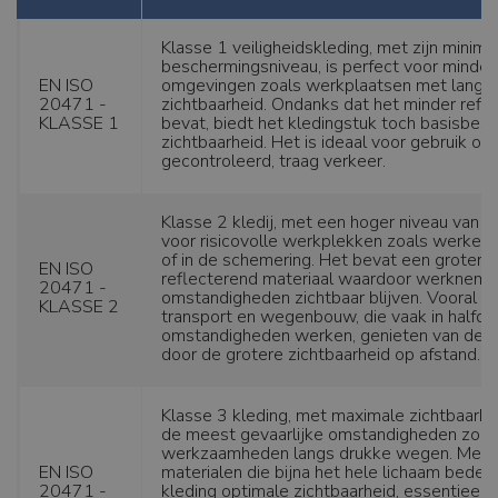
Klasse 1 veiligheidskleding, met zijn minima
beschermingsniveau, is perfect voor minder 
EN ISO
omgevingen zoals werkplaatsen met langz
20471 -
zichtbaarheid. Ondanks dat het minder refl
KLASSE 1
bevat, biedt het kledingstuk toch basisbes
zichtbaarheid. Het is ideaal voor gebruik op
gecontroleerd, traag verkeer.
Klasse 2 kledij, met een hoger niveau van zi
voor risicovolle werkplekken zoals werke
of in de schemering. Het bevat een groter 
EN ISO
reflecterend materiaal waardoor werknemer
20471 -
omstandigheden zichtbaar blijven. Vooral 
KLASSE 2
transport en wegenbouw, die vaak in halfd
omstandigheden werken, genieten van de v
door de grotere zichtbaarheid op afstand.
Klasse 3 kleding, met maximale zichtbaarhe
de meest gevaarlijke omstandigheden zoal
werkzaamheden langs drukke wegen. Met r
EN ISO
materialen die bijna het hele lichaam bede
20471 -
kleding optimale zichtbaarheid, essentieel 