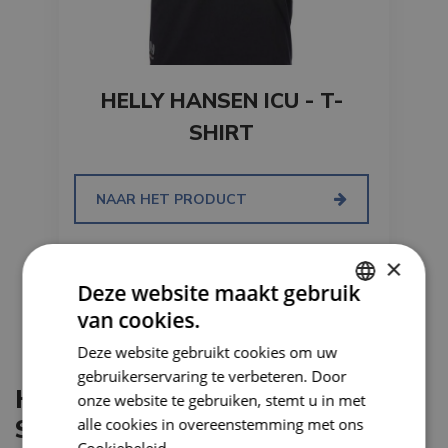
HELLY HANSEN ICU - T-
SHIRT
NAAR HET PRODUCT
×
Deze website maakt gebruik
van cookies.
DUTCH
Deze website gebruikt cookies om uw
FRENCH
gebruikerservaring te verbeteren. Door
HET BELANG VAN GOEDE
onze website te gebruiken, stemt u in met
SIGNALISATIEKLEDIJ
alle cookies in overeenstemming met ons