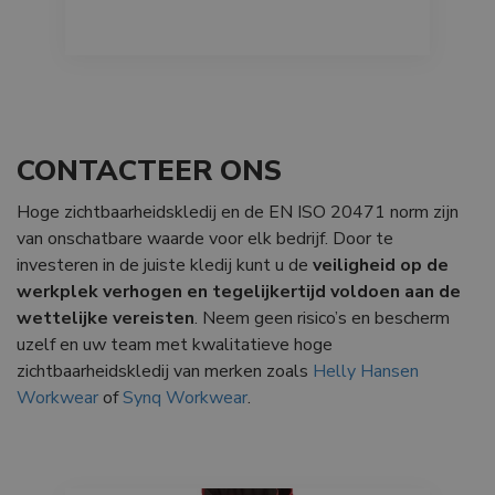
realtime b
een site en wor
externe ad
gebruikt om
bezoekers-, sess
YSC
Sessie
Deze cooki
Google LLC
en
door YouT
.youtube.com
campagnegege
ingesteld 
te berekenen v
weergaven
de
ingesloten 
analyserapport
te houden.
van de site.
CONTACTEER ONS
VISITOR_INFO1_LIVE
6 maanden
Deze cooki
Google LLC
_gid
1 dag
Deze cookie wo
Google LLC
door YouT
.youtube.com
geplaatst door
.branson.be
ingesteld 
Google Analytic
Hoge zichtbaarheidskledij en de EN ISO 20471 norm zijn
gebruikers
Het slaat een
bij te hou
unieke waarde 
van onschatbare waarde voor elk bedrijf. Door te
YouTube-vi
voor elke bezo
in sites zijn
investeren in de juiste kledij kunt u de
veiligheid op de
pagina en werk
ingesloten;
deze bij en wor
werkplek verhogen en tegelijkertijd voldoen aan de
ook bepale
gebruikt om
websitebez
paginaweergav
wettelijke vereisten
. Neem geen risico’s en bescherm
nieuwe of 
te tellen en bij 
versie van 
uzelf en uw team met kwalitatieve hoge
houden.
YouTube-in
gebruikt.
zichtbaarheidskledij van merken zoals
Helly Hansen
_gat_UA-
.branson.be
60 seconden
Dit is een
64367739-1
patroontype-
Workwear
of
Synq Workwear
.
cookie ingestel
door Google
Analytics, waarb
het
patroonelement
de naam het