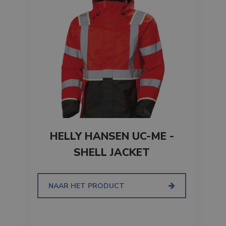
unieke
identiteitsnum
bevat van het
account of de
website waaro
het betrekking
heeft. Het is ee
variatie op de _
cookie die word
gebruikt om de
hoeveelheid
gegevens die
Google registre
op websites me
veel verkeer te
beperken.
_ga_3PDCHHPH59
.branson.be
1 jaar 1
maand
HELLY HANSEN UC-ME -
SHELL JACKET
NAAR HET PRODUCT